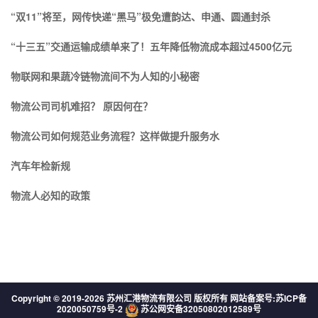
“双11”将至，网传快递“黑马”极免遭韵达、申通、圆通封杀
“十三五”交通运输成绩单来了！五年降低物流成本超过4500亿元
物联网和果蔬冷链物流间不为人知的小秘密
物流公司司机难招？ 原因何在？
物流公司如何规范业务流程？这样做提升服务水
汽车年检新规
物流人必知的政策
Copyright © 2019-
2026 苏州汇港物流有限公司 版权所有 网站备案号:
苏ICP备
2020050759号-2
苏公网安备32050802012589号