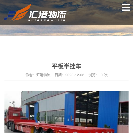
平板半挂车
作者：
汇港物流
日期：
2020-12-08
浏览：
0
次