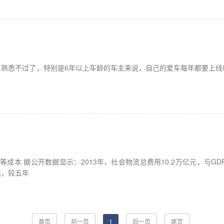
熟悉不过了，特别是6年以上车龄的车主来说，自己的爱车每年都要上线
成本 据公开数据显示：2013年，社会物流总费用10.2万亿元，与GDP的
现，较五年
首页
前一页
1
后一页
尾页