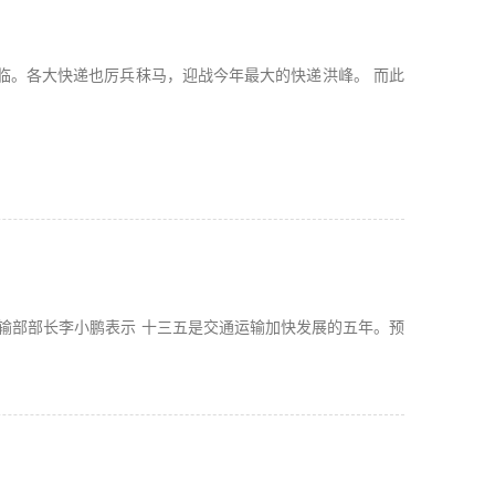
临。各大快递也厉兵秣马，迎战今年最大的快递洪峰。 而此
运输部部长李小鹏表示 十三五是交通运输加快发展的五年。预