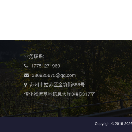
业务联系:
17751271969
386925675@qq.com
苏州市姑苏区金筑街588号
传化物流基地信息大厅3楼C317室
Copyright © 2019-
20