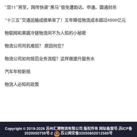
“双11”将至，网传快递“黑马”极免遭韵达、申通、圆通封杀
“十三五”交通运输成绩单来了！五年降低物流成本超过4500亿元
物联网和果蔬冷链物流间不为人知的小秘密
物流公司司机难招？ 原因何在？
物流公司如何规范业务流程？这样做提升服务水
汽车年检新规
物流人必知的政策
Copyright © 2019-
2026 苏州汇港物流有限公司 版权所有 网站备案号:
苏ICP备
2020050759号-2
苏公网安备32050802012589号