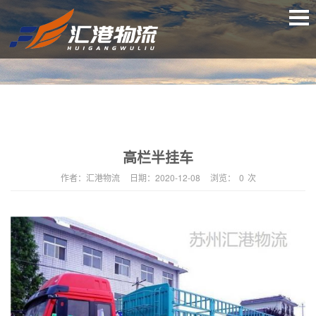
高栏半挂车
作者：
汇港物流
日期：
2020-12-08
浏览：
0
次