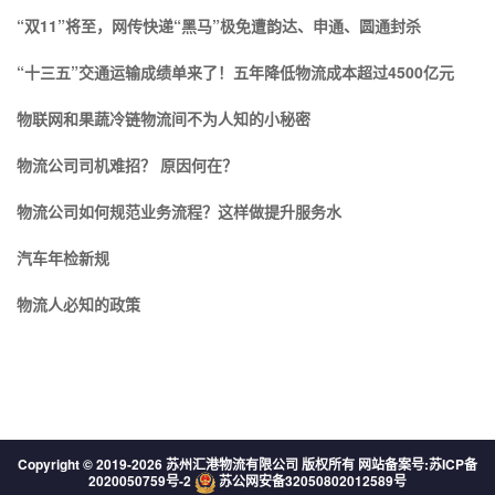
“双11”将至，网传快递“黑马”极免遭韵达、申通、圆通封杀
“十三五”交通运输成绩单来了！五年降低物流成本超过4500亿元
物联网和果蔬冷链物流间不为人知的小秘密
物流公司司机难招？ 原因何在？
物流公司如何规范业务流程？这样做提升服务水
汽车年检新规
物流人必知的政策
Copyright © 2019-
2026 苏州汇港物流有限公司 版权所有 网站备案号:
苏ICP备
2020050759号-2
苏公网安备32050802012589号