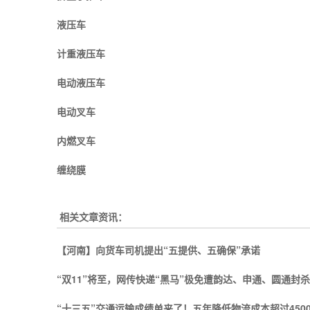
液压车
计重液压车
电动液压车
电动叉车
内燃叉车
缠绕膜
相关文章资讯：
【河南】向货车司机提出“五提供、五确保”承诺
“双11”将至，网传快递“黑马”极免遭韵达、申通、圆通封杀
“十三五”交通运输成绩单来了！五年降低物流成本超过450