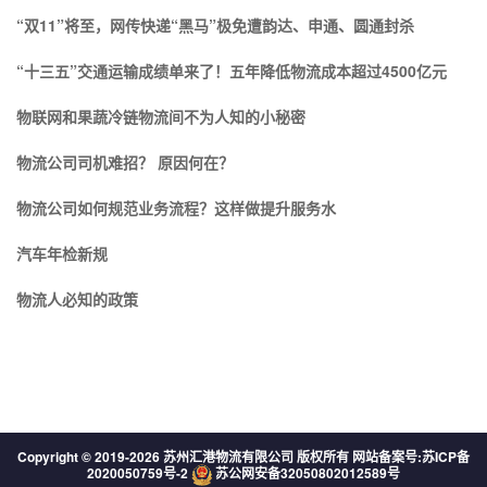
“双11”将至，网传快递“黑马”极免遭韵达、申通、圆通封杀
“十三五”交通运输成绩单来了！五年降低物流成本超过4500亿元
物联网和果蔬冷链物流间不为人知的小秘密
物流公司司机难招？ 原因何在？
物流公司如何规范业务流程？这样做提升服务水
汽车年检新规
物流人必知的政策
Copyright © 2019-
2026 苏州汇港物流有限公司 版权所有 网站备案号:
苏ICP备
2020050759号-2
苏公网安备32050802012589号