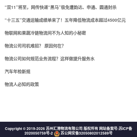
“双11”将至，网传快递“黑马”极免遭韵达、申通、圆通封杀
“十三五”交通运输成绩单来了！五年降低物流成本超过4500亿元
物联网和果蔬冷链物流间不为人知的小秘密
物流公司司机难招？ 原因何在？
物流公司如何规范业务流程？这样做提升服务水
汽车年检新规
物流人必知的政策
Copyright © 2019-
2026 苏州汇港物流有限公司 版权所有 网站备案号:
苏ICP备
2020050759号-2
苏公网安备32050802012589号